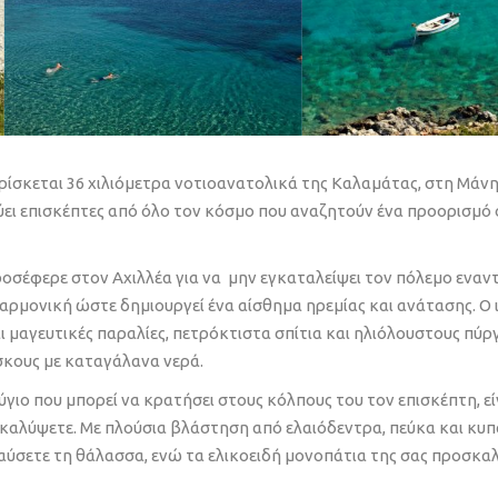
ίσκεται 36 χιλιόμετρα νοτιοανατολικά της Καλαμάτας, στη Μάνη
κύει επισκέπτες από όλο τον κόσμο που αναζητούν ένα προορισμό
ροσέφερε στον Αχιλλέα για να μην εγκαταλείψει τον πόλεμο εναν
 αρμονική ώστε δημιουργεί ένα αίσθημα ηρεμίας και ανάτασης. Ο 
αγευτικές παραλίες, πετρόκτιστα σπίτια και ηλιόλουστους πύργ
κους με καταγάλανα νερά.
φύγιο που μπορεί να κρατήσει στους κόλπους του τον επισκέπτη, ε
νακαλύψετε. Με πλούσια βλάστηση από ελαιόδεντρα, πεύκα και κυ
αύσετε τη θάλασσα, ενώ τα ελικοειδή μονοπάτια της σας προσκα