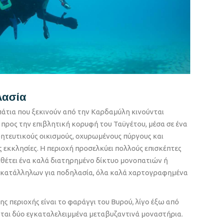
λασία
τια που ξεκινούν από την Καρδαμύλη κινούνται
προς την επιβλητική κορυφή του Ταϋγέτου, μέσα σε ένα
οητευτικούς οικισμούς, οχυρωμένους πύργους και
ς εκκλησίες. Η περιοχή προσελκύει πολλούς επισκέπτες
αθέτει ένα καλά διατηρημένο δίκτυο μονοπατιών ή
 κατάλληλων για ποδηλασία, όλα καλά χαρτογραφημένα
ης περιοχής είναι το φαράγγι του Βυρού, λίγο έξω από
ται δύο εγκαταλελειμμένα μεταβυζαντινά μοναστήρια.