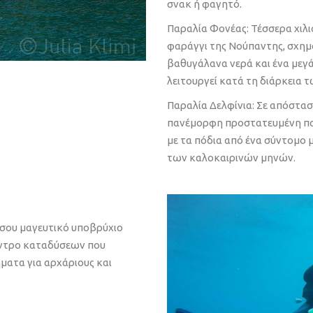
σνακ ή φαγητό.
Παραλία Φονέας: Τέσσερα χιλι
φαράγγι της Νούπαντης, σχημ
βαθυγάλανα νερά και ένα μεγ
λειτουργεί κατά τη διάρκεια 
Παραλία Δελφίνια: Σε απόστασ
πανέμορφη προστατευμένη παρ
με τα πόδια από ένα σύντομο μ
των καλοκαιρινών μηνών.
ίσου μαγευτικό υποβρύχιο
κέντρο καταδύσεων που
ματα για αρχάριους και