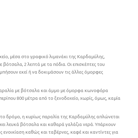
είο, μέσα στο γραφικό λιμανάκι της Καρδαμύλης,
ε βότσαλα, 2 λεπτά με τα πόδια. Οι επισκέπτες του
πήσουν εκεί ή να δοκιμάσουν τις άλλες όμορφες
παραλία με βότσαλα και άμμο με όμορφα κωνοφόρα
περίπου 800 μέτρα από το ξενοδοχείο, χωρίς, όμως, καμία
 το δρόμο, η κυρίως παραλία της Καρδαμύλης απλώνεται
 έχει λευκά βότσαλα και καθαρά γαλάζια νερά. Υπάρχουν
 ενοικίαση καθώς και ταβέρνες, καφέ και καντίντες για