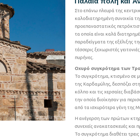
Παλαιά πόλη και 
Στο επάνω πλευρά της κεντρικ
καλοδιατηρημένη συνοικία τη
προεπαναστατικός πετρόκτιστο
τα οποία είναι καλά διατηρημέ
παραδείγματα της εξέλιξης της
τέσσερις ξεχωριστές γειτονιές
πυρήνες.
Οχυρό συγκρότημα των Τρο
Το συγκρότημα, κτισμένο σε 
της Καρδαμύλης, δεσπόζει στη
κόλπο και τις χερσαίες διαβάσ
την οποία διοίκησαν για περισ
από τα ισχυρότερα γένη της Μά
Η ανέγερση των πρώτων κτηρίω
συνεχείς ανακατασκευές και π
Το συγκρότημα διαθέτει τρεις