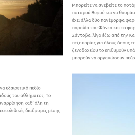
Μπορείτε να ανεβείτε το ποτάμ
ποταμού Βυρού και να θαυμάσε
έχει άλλα δύο πανέμορφα φαρά
παραλία του Φόνεα και το φαρ
Σάντοβα, λίγο έξω από την Κα
πεζοπορίας για όλους όσους επ
ξενοδοχείου το επιθυμούν υπ
μπορούν να οργανώσουν πεζοπο
να εξαιρετικό πεδίο
αδούς του αθλήματος. Το
 αναρρίχηση καθ’ όλη τη
σβεστολιθικές διαδρομές μέσης