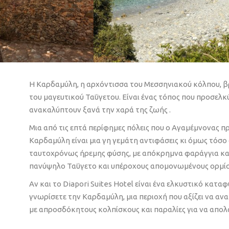
Η Καρδαμύλη, η αρχόντισσα του Μεσσηνιακού κόλπου, βρ
του μαγευτικού Ταΰγετου. Είναι ένας τόπος που προσελ
ανακαλύπτουν ξανά την χαρά της ζωής .
Μια από τις επτά περίφημες πόλεις που ο Αγαμέμνονας π
Καρδαμύλη είναι μια γη γεμάτη αντιφάσεις κι όμως τόσο
ταυτοχρόνως ήρεμης φύσης, με απόκρημνα φαράγγια και μ
πανύψηλο Ταΰγετο και υπέροχους απομονωμένους ορμίσ
Αν και το Diapori Suites Hotel είναι ένα ελκυστικό κατα
γνωρίσετε την Καρδαμύλη, μια περιοχή που αξίζει να α
με απροσδόκητους κολπίσκους και παραλίες για να απολ