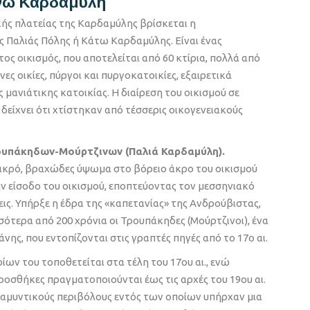
Άνω Καρδαμύλη
ής πλατείας της Καρδαμύλης βρίσκεται η
ς Παλιάς Πόλης ή Κάτω Καρδαμύλης. Είναι ένας
ς οικισμός, που αποτελείται από 60 κτίρια, πολλά από
νες οικίες, πύργοι και πυργοκατοικίες, εξαιρετικά
 μανιάτικης κατοικίας. Η διαίρεση του οικισμού σε
 δείχνει ότι χτίστηκαν από τέσσερις οικογενειακούς
υπάκηδων-Μούρτζινων (Παλιά Καρδαμύλη).
μικρό, βραχώδες ύψωμα στο βόρειο άκρο του οικισμού
ν είσοδο του οικισμού, εποπτεύοντας τον μεσσηνιακό
εις. Υπήρξε η έδρα της «καπετανίας» της Ανδρούβιστας,
σότερα από 200 χρόνια οι Τρουπάκηδες (Μούρτζινοι), ένα
νης, που εντοπίζονται στις γραπτές πηγές από το 17ο αι.
ν του τοποθετείται στα τέλη του 17ου αι., ενώ
ροσθήκες πραγματοποιούνται έως τις αρχές του 19ου αι.
 αμυντικούς περιβόλους εντός των οποίων υπήρχαν μια